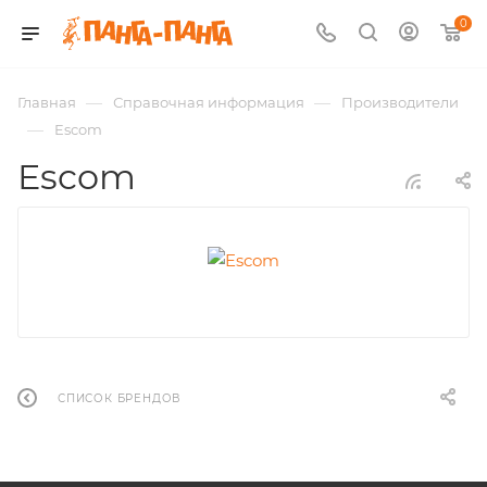
0
—
—
Главная
Справочная информация
Производители
—
Escom
Escom
СПИСОК БРЕНДОВ