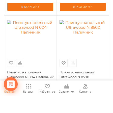
В КОРЗИНУ
В КОРЗИНУ
Плинтус напольный
Плинтус напольный
Ultrawood N 004 Наличник
Ultrawood N 8500
Наличник
287
руб.
287
руб.
Главная
Каталог
Избранные
Сравнение
Контакты
В КОРЗИНУ
В КОРЗИНУ