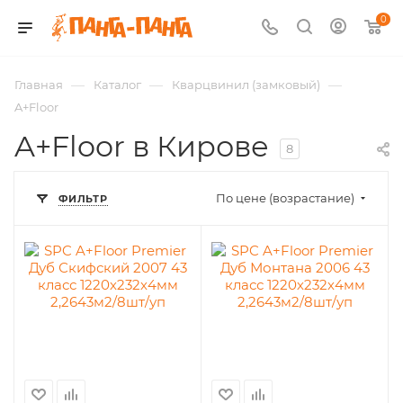
0
—
—
—
Главная
Каталог
Кварцвинил (замковый)
A+Floor
A+Floor в Кирове
8
По цене (возрастание)
ФИЛЬТР