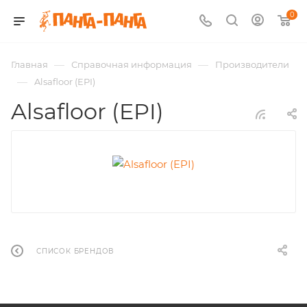
0
—
—
Главная
Справочная информация
Производители
—
Alsafloor (EPI)
Alsafloor (EPI)
СПИСОК БРЕНДОВ