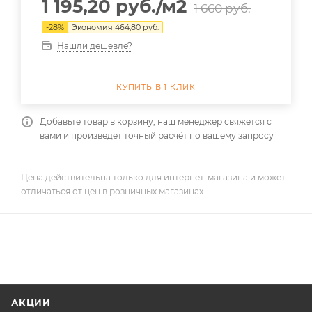
1 195,20
руб.
/м2
1 660
руб.
-
28
%
Экономия
464,80
руб.
Нашли дешевле?
КУПИТЬ В 1 КЛИК
Добавьте товар в корзину, наш менеджер свяжется с
вами и произведет точный расчёт по вашему запросу
Цена действительна только для интернет-магазина и может
отличаться от цен в розничных магазинах
АКЦИИ