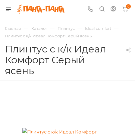
0
—
—
—
—
Главная
Каталог
Плинтус
Ideal comfort
Плинтус с к/к Идеал Комфорт Серый ясень
Плинтус с к/к Идеал
Комфорт Серый
ясень