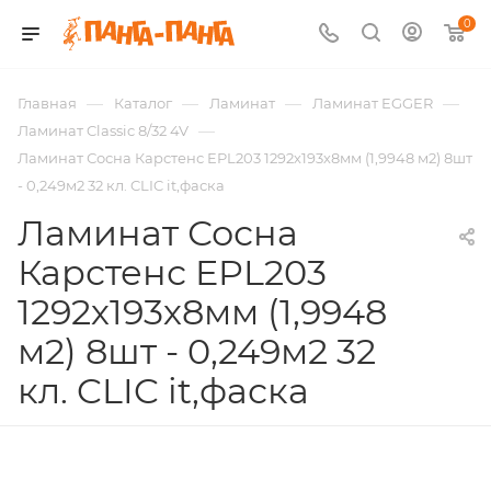
0
—
—
—
—
Главная
Каталог
Ламинат
Ламинат EGGER
—
Ламинат Classic 8/32 4V
Ламинат Сосна Карстенс EPL203 1292х193х8мм (1,9948 м2) 8шт
- 0,249м2 32 кл. CLIC it,фаска
Ламинат Сосна
Карстенс EPL203
1292х193х8мм (1,9948
м2) 8шт - 0,249м2 32
кл. CLIC it,фаска