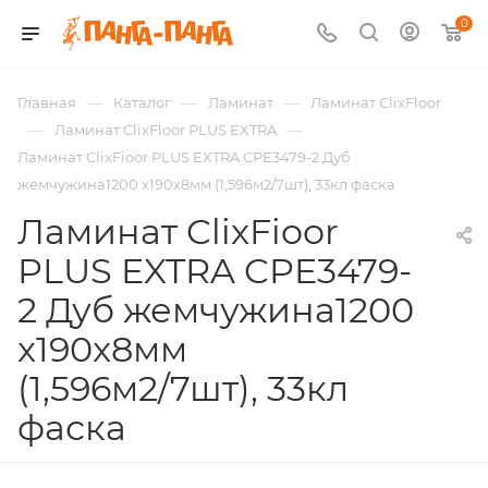
0
—
—
—
Главная
Каталог
Ламинат
Ламинат ClixFloor
—
—
Ламинат ClixFloor PLUS EXTRA
Ламинат ClixFioor PLUS EXTRA CPE3479-2 Дуб
жемчужина1200 x190x8мм (1,596м2/7шт), 33кл фаска
Ламинат ClixFioor
PLUS EXTRA CPE3479-
2 Дуб жемчужина1200
x190x8мм
(1,596м2/7шт), 33кл
фаска